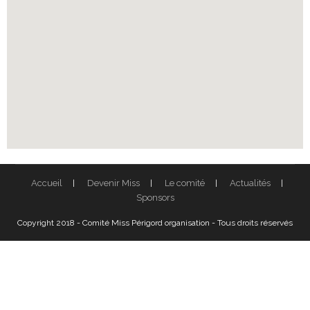
Accueil
Devenir Miss
Le comité
Actualités
Sponsors
Copyright 2018 - Comité Miss Périgord organisation - Tous droits réservés