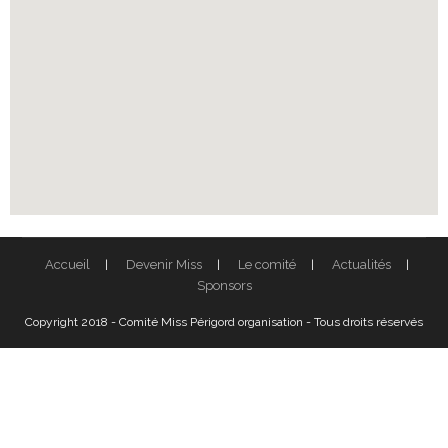
Accueil
Devenir Miss
Le comité
Actualités
Sponsors
Copyright 2018 - Comité Miss Périgord organisation - Tous droits réservés