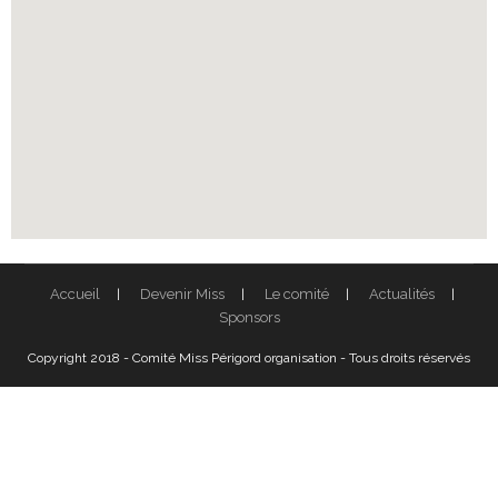
Accueil
Devenir Miss
Le comité
Actualités
Sponsors
Copyright 2018 - Comité Miss Périgord organisation - Tous droits réservés