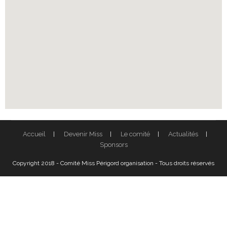
Accueil
Devenir Miss
Le comité
Actualités
Sponsors
Copyright 2018 - Comité Miss Périgord organisation - Tous droits réservés