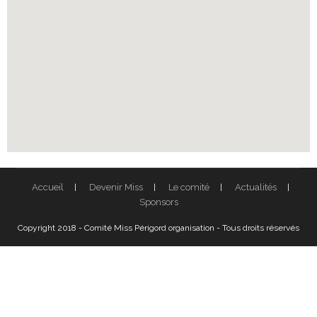
Accueil
Devenir Miss
Le comité
Actualités
Sponsors
Copyright 2018 - Comité Miss Périgord organisation - Tous droits réservés