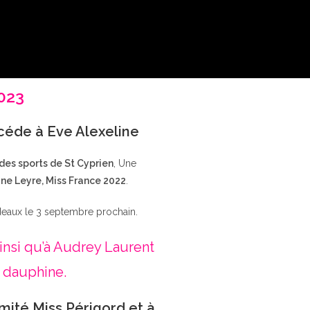
2023
ccéde à Eve Alexeline
 des sports de St Cyprien
, Une
ne Leyre, Miss France 2022
.
deaux le 3 septembre prochain.
insi qu’à Audrey Laurent
 dauphine.
mité Miss Périgord et à