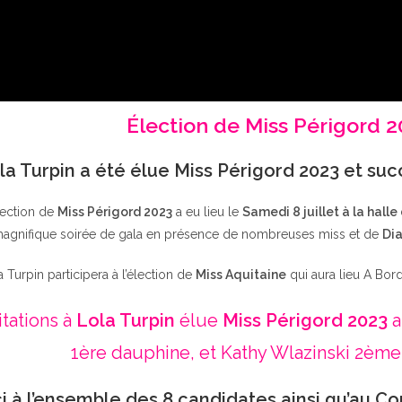
Élection de Miss Périgord 
la Turpin a été élue Miss Périgord 2023 et su
lection de
Miss Périgord 2023
a eu lieu le
Samedi 8 juillet à la halle
agnifique soirée de gala en présence de nombreuses miss et de
Dia
a Turpin participera à l’élection de
Miss Aquitaine
qui aura lieu A Bor
itations à
Lola Turpin
élue
Miss Périgord 2023
a
1ère dauphine, et Kathy Wlazinski 2ème
i à l’ensemble des 8 candidates ainsi qu’au Co