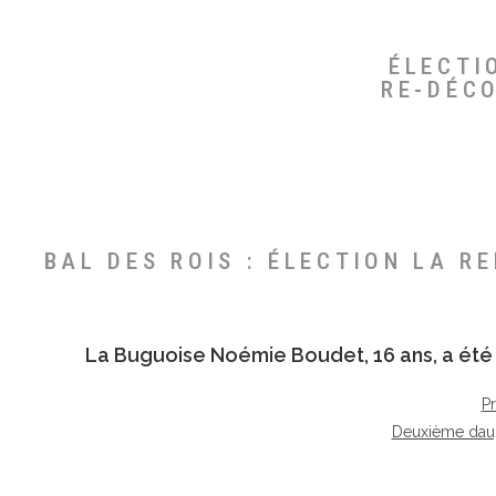
ÉLECTI
RE-DÉC
BAL DES ROIS : ÉLECTION LA R
La Buguoise
Noémie Boudet
, 16 ans, a é
P
Deuxième dau