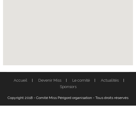
Accueil
Devenir Miss
Le comité
Actualités
Sponsors
Copyright 2018 - Comité Miss Périgord organisation - Tous droits réservés