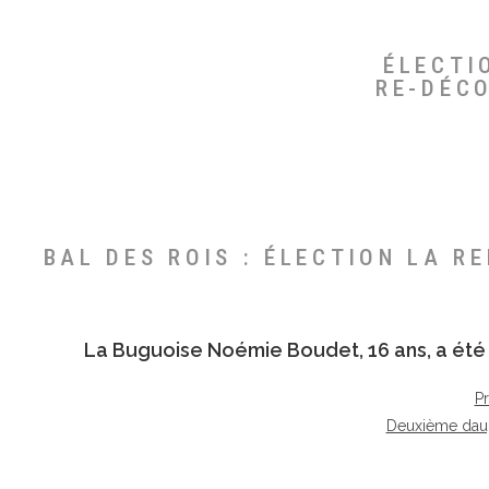
ÉLECTI
RE-DÉC
BAL DES ROIS : ÉLECTION LA R
La Buguoise
Noémie Boudet
, 16 ans, a é
P
Deuxième dau