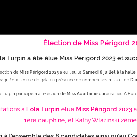
Élection de Miss Périgord 
la Turpin a été élue Miss Périgord 2023 et su
lection de
Miss Périgord 2023
a eu lieu le
Samedi 8 juillet à la halle
agnifique soirée de gala en présence de nombreuses miss et de
Dia
a Turpin participera à l’élection de
Miss Aquitaine
qui aura lieu A Bor
itations à
Lola Turpin
élue
Miss Périgord 2023
a
1ère dauphine, et Kathy Wlazinski 2ème
i à l’ensemble des 8 candidates ainsi qu’au Co