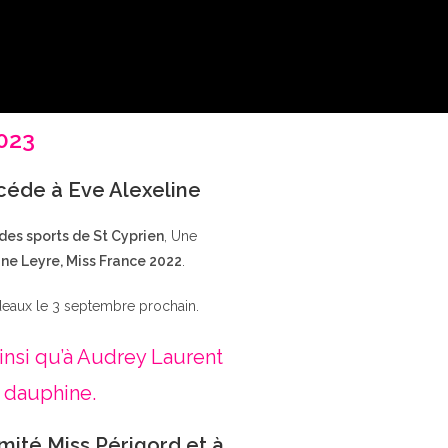
2023
ccéde à Eve Alexeline
 des sports de St Cyprien
, Une
ne Leyre, Miss France 2022
.
deaux le 3 septembre prochain.
insi qu’à Audrey Laurent
 dauphine.
mité Miss Périgord et à