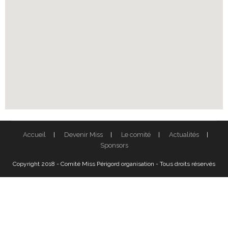
Accueil
Devenir Miss
Le comité
Actualités
Sponsors
Copyright 2018 - Comité Miss Périgord organisation - Tous droits réservés