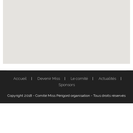
Accueil
Devenir Miss
Le comité
Actualités
Sponsors
Copyright 2018 - Comité Miss Périgord organisation - Tous droits réservés