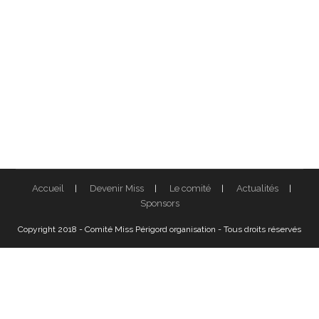
Accueil
Devenir Miss
Le comité
Actualités
Sponsors
Copyright 2018 - Comité Miss Périgord organisation - Tous droits réservés