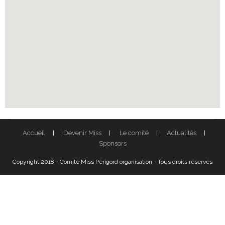
Accueil
Devenir Miss
Le comité
Actualités
Sponsors
Copyright 2018 - Comité Miss Périgord organisation - Tous droits réservés