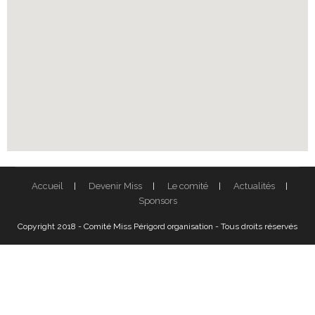
Accueil
Devenir Miss
Le comité
Actualités
Sponsors
Copyright 2018 - Comité Miss Périgord organisation - Tous droits réservés