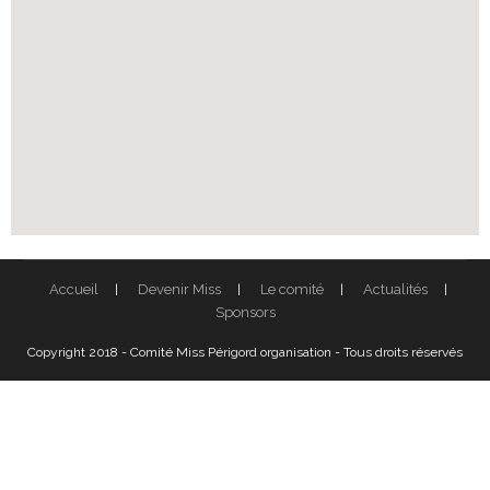
Accueil
Devenir Miss
Le comité
Actualités
Sponsors
Copyright 2018 - Comité Miss Périgord organisation - Tous droits réservés