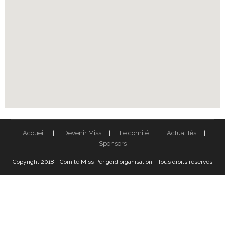
Accueil
Devenir Miss
Le comité
Actualités
Sponsors
Copyright 2018 - Comité Miss Périgord organisation - Tous droits réservés