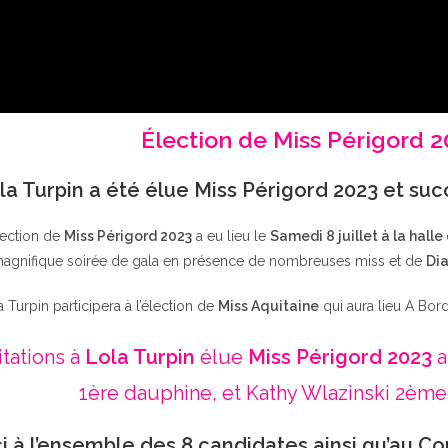
Élection de Miss Périgord 
la Turpin a été élue Miss Périgord 2023 et su
lection de
Miss Périgord 2023
a eu lieu le
Samedi 8 juillet à la halle
agnifique soirée de gala en présence de nombreuses miss et de
Dia
a Turpin participera à l’élection de
Miss Aquitaine
qui aura lieu A Bor
itations à
Lola Turpin
élue
Miss Périgord 2023
a
1ère dauphine, et Kathy Wlazinski 2ème
i à l’ensemble des 8 candidates ainsi qu’au Co