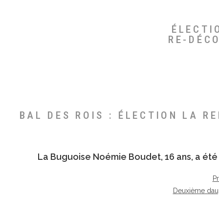
ÉLECTI
RE-DÉC
BAL DES ROIS : ÉLECTION LA R
La Buguoise
Noémie Boudet
, 16 ans, a é
P
Deuxième dau