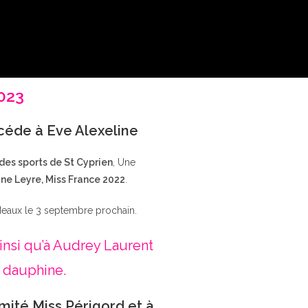
2023
ccéde à Eve Alexeline
 des sports de St Cyprien
, Une
ne Leyre, Miss France 2022
.
deaux le 3 septembre prochain.
insi qu’à Audrey Laurent
 dauphine.
mité Miss Périgord et à