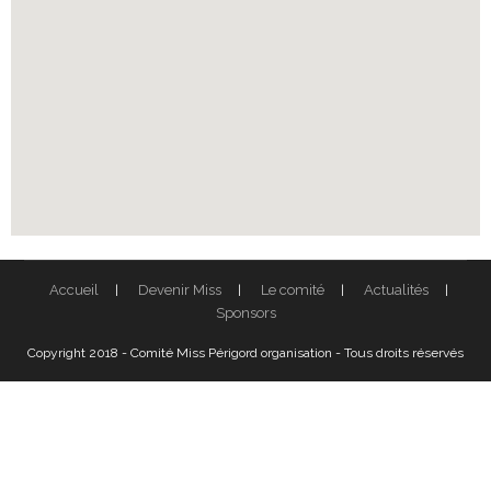
Accueil
Devenir Miss
Le comité
Actualités
Sponsors
Copyright 2018 - Comité Miss Périgord organisation - Tous droits réservés