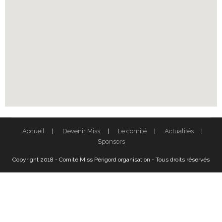
Accueil
Devenir Miss
Le comité
Actualités
Sponsors
Copyright 2018 - Comité Miss Périgord organisation - Tous droits réservés