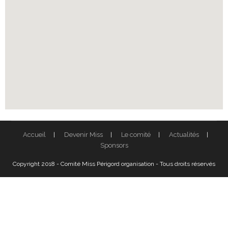
Accueil
Devenir Miss
Le comité
Actualités
Sponsors
Copyright 2018 - Comité Miss Périgord organisation - Tous droits réservés