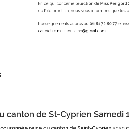
En ce qui concerne
l’élection de Miss Périgord
de l’été prochain, nous vous informons que
les 
Renseignements auprès au
06 81 72 80 77
et ins
candidate.missaquitaine@gmail.com
s
 du canton de St-Cyprien Samedi 
té couronnée reine du canton de Saint-Cyprien 2020 c