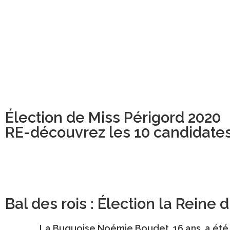
Élection de Miss Périgord 2020
RE-découvrez les 10 candidate
Bal des rois : Élection la Reine
La Buguoise
Noémie Boudet
, 16 ans, a é