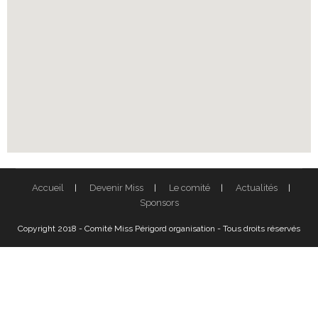
Accueil
Devenir Miss
Le comité
Actualités
Sponsors
Copyright 2018 - Comité Miss Périgord organisation - Tous droits réservés