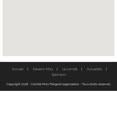
Accueil
Devenir Miss
Le comité
Actualités
Sponsors
Copyright 2018 - Comité Miss Périgord organisation - Tous droits réservés