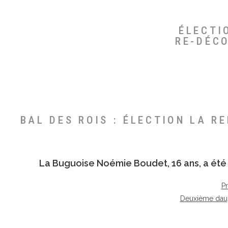
ÉLECTI
RE-DÉC
BAL DES ROIS : ÉLECTION LA R
La Buguoise
Noémie Boudet
, 16 ans, a é
P
Deuxième dau