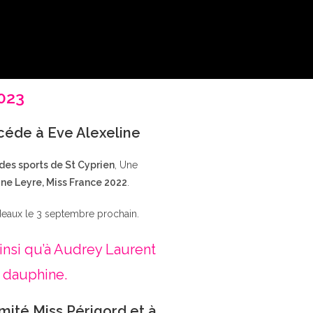
2023
ccéde à Eve Alexeline
 des sports de St Cyprien
, Une
ne Leyre, Miss France 2022
.
deaux le 3 septembre prochain.
insi qu’à Audrey Laurent
 dauphine.
mité Miss Périgord et à