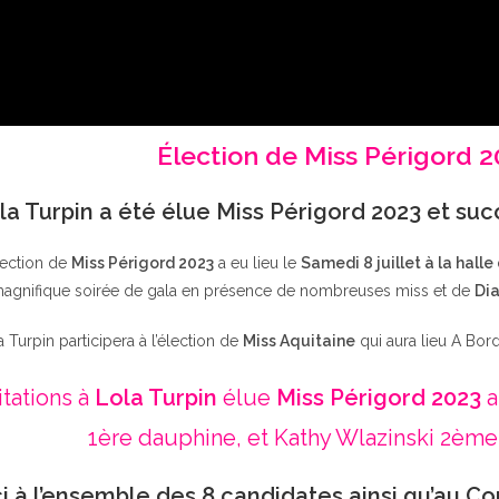
Élection de Miss Périgord 
la Turpin a été élue Miss Périgord 2023 et su
lection de
Miss Périgord 2023
a eu lieu le
Samedi 8 juillet à la halle
agnifique soirée de gala en présence de nombreuses miss et de
Dia
a Turpin participera à l’élection de
Miss Aquitaine
qui aura lieu A Bor
itations à
Lola Turpin
élue
Miss Périgord 2023
a
1ère dauphine, et Kathy Wlazinski 2ème
i à l’ensemble des 8 candidates ainsi qu’au Co