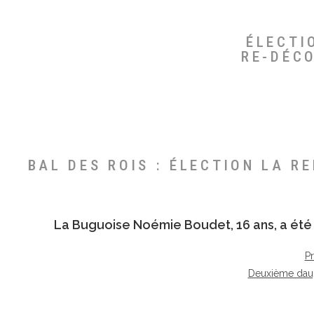
ÉLECTI
RE-DÉC
BAL DES ROIS : ÉLECTION LA R
La Buguoise
Noémie Boudet
, 16 ans, a é
P
Deuxième dau