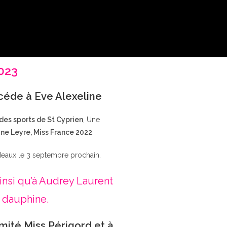
2023
ccéde à Eve Alexeline
 des sports de St Cyprien
, Une
ne Leyre, Miss France 2022
.
deaux le 3 septembre prochain.
insi qu’à Audrey Laurent
 dauphine.
mité Miss Périgord et à