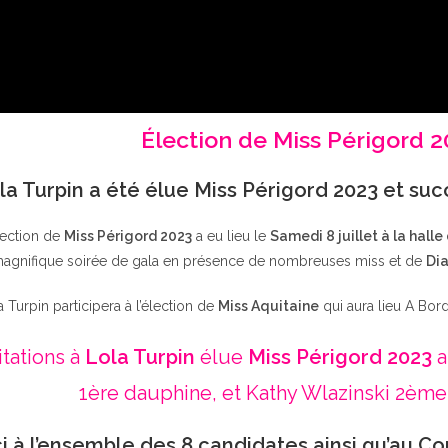
Élection de Miss Périgord 
la Turpin a été élue Miss Périgord 2023 et su
lection de
Miss Périgord 2023
a eu lieu le
Samedi 8 juillet à la halle
agnifique soirée de gala en présence de nombreuses miss et de
Dia
a Turpin participera à l’élection de
Miss Aquitaine
qui aura lieu A Bor
itations à
Lola Turpin
élue
Miss Périgord 2023
a
1ère dauphine, et Kathy Wlazinski 2ème
i à l’ensemble des 8 candidates ainsi qu’au Co