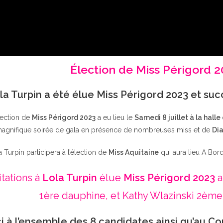
Élection de Miss Périgord 
la Turpin a été élue Miss Périgord 2023 et su
lection de
Miss Périgord 2023
a eu lieu le
Samedi 8 juillet à la halle
agnifique soirée de gala en présence de nombreuses miss et de
Dia
a Turpin participera à l’élection de
Miss Aquitaine
qui aura lieu A Bor
itations à
Lola Turpin
élue
Miss Périgord 2023
a
1ère dauphine, et Kathy Wlazinski 2ème
i à l’ensemble des 8 candidates ainsi qu’au Co