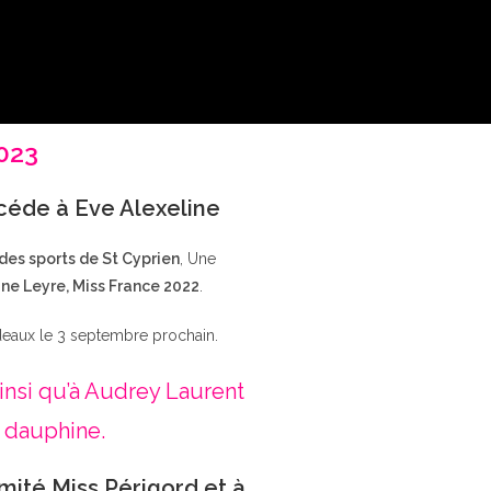
2023
ccéde à Eve Alexeline
 des sports de St Cyprien
, Une
ne Leyre, Miss France 2022
.
deaux le 3 septembre prochain.
insi qu’à Audrey Laurent
 dauphine.
mité Miss Périgord et à