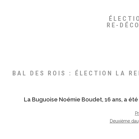
ÉLECTI
RE-DÉC
BAL DES ROIS : ÉLECTION LA R
La Buguoise
Noémie Boudet
, 16 ans, a é
P
Deuxième dau