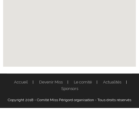
Accueil
Devenir Miss
Le comité
Actualités
Sponsors
Copyright 2018 - Comité Miss Périgord organisation - Tous droits réservés