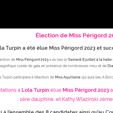
Élection de Miss Périgord 
la Turpin a été élue Miss Périgord 2023 et su
lection de
Miss Périgord 2023
a eu lieu le
Samedi 8 juillet à la halle
agnifique soirée de gala en présence de nombreuses miss et de
Dia
a Turpin participera à l’élection de
Miss Aquitaine
qui aura lieu A Bor
itations à
Lola Turpin
élue
Miss Périgord 2023
a
1ère dauphine, et Kathy Wlazinski 2ème
i à l’ensemble des 8 candidates ainsi qu’au Co