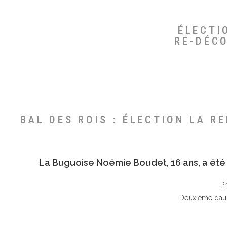
ÉLECTI
RE-DÉC
BAL DES ROIS : ÉLECTION LA R
La Buguoise
Noémie Boudet
, 16 ans, a é
P
Deuxième dau