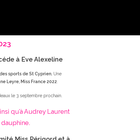
2023
ccéde à Eve Alexeline
 des sports de St Cyprien
, Une
ne Leyre, Miss France 2022
.
deaux le 3 septembre prochain.
insi qu’à Audrey Laurent
 dauphine.
mité Miss Périgord et à