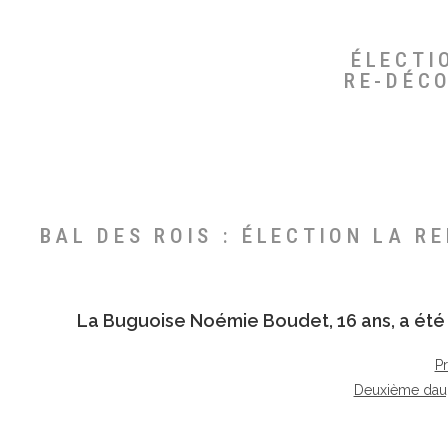
ÉLECTI
RE-DÉC
BAL DES ROIS : ÉLECTION LA R
La Buguoise
Noémie Boudet
, 16 ans, a é
P
Deuxième dau