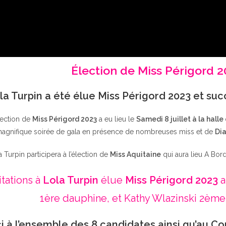
Élection de Miss Périgord 
la Turpin a été élue Miss Périgord 2023 et su
lection de
Miss Périgord 2023
a eu lieu le
Samedi 8 juillet à la halle
agnifique soirée de gala en présence de nombreuses miss et de
Dia
a Turpin participera à l’élection de
Miss Aquitaine
qui aura lieu A Bor
itations à
Lola Turpin
élue
Miss Périgord 2023
a
1ère dauphine, et Kathy Wlazinski 2ème
i à l’ensemble des 8 candidates ainsi qu’au Co