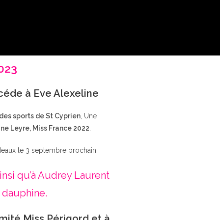
2023
ccéde à Eve Alexeline
 des sports de St Cyprien
, Une
ne Leyre, Miss France 2022
.
deaux le 3 septembre prochain.
insi qu’à Audrey Laurent
 dauphine.
mité Miss Périgord et à