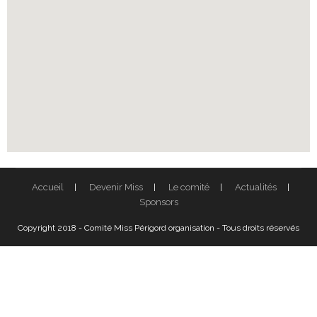
Accueil
Devenir Miss
Le comité
Actualités
Sponsors
Copyright 2018 - Comité Miss Périgord organisation - Tous droits réservés