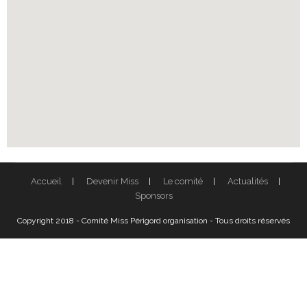
Accueil
Devenir Miss
Le comité
Actualités
Sponsors
Copyright 2018 - Comité Miss Périgord organisation - Tous droits réservés