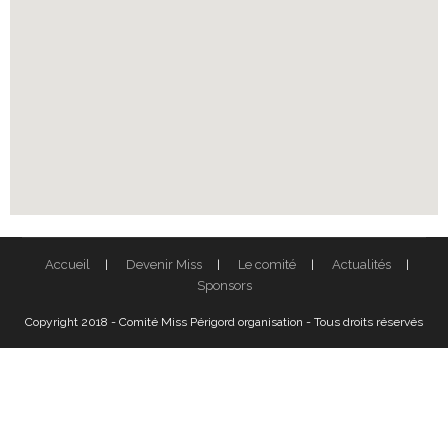
Accueil
Devenir Miss
Le comité
Actualités
Sponsors
Copyright 2018 - Comité Miss Périgord organisation - Tous droits réservés