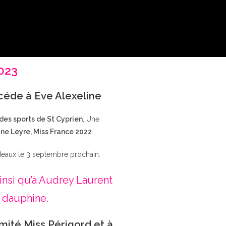
2023
ccéde à Eve Alexeline
 des sports de St Cyprien
, Une
ne Leyre, Miss France 2022
.
deaux le 3 septembre prochain.
insi qu’à Audrey Laurent
 dauphine.
mité Miss Périgord et à