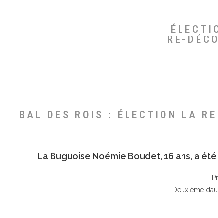
ÉLECTI
RE-DÉC
BAL DES ROIS : ÉLECTION LA R
La Buguoise
Noémie Boudet
, 16 ans, a é
P
Deuxième dau