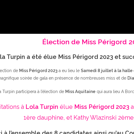
Élection de Miss Périgord 
la Turpin a été élue Miss Périgord 2023 et su
lection de
Miss Périgord 2023
a eu lieu le
Samedi 8 juillet à la halle
agnifique soirée de gala en présence de nombreuses miss et de
Dia
a Turpin participera à l’élection de
Miss Aquitaine
qui aura lieu A Bor
itations à
Lola Turpin
élue
Miss Périgord 2023
a
1ère dauphine, et Kathy Wlazinski 2ème
i à l’ensemble des 8 candidates ainsi qu’au Co